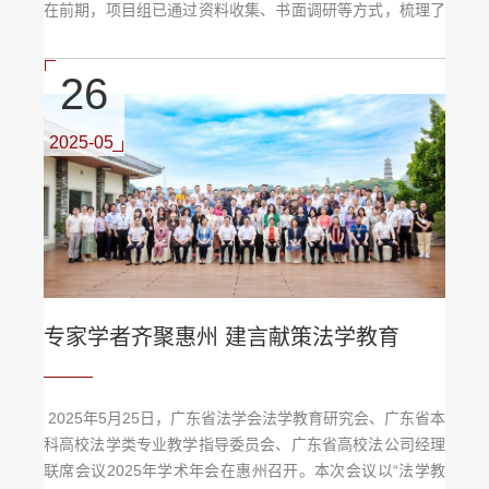
在前期，项目组已通过资料收集、书面调研等方式，梳理了
现行办法实施情况及存在问题。结合上位法要求、肇庆市住
建部门反馈意见和福建泉州实地调研成果，项目组形成了立
26
法草案初稿。为进一步完善草案内容，2025年6月19-20
日，许英教授带领项目组赴鼎湖区、高要区、端州区开展实
地调研，项目组成员李贤庚、邹健、钟楚怡、邝伟燕、...
2025-05
专家学者齐聚惠州 建言献策法学教育
2025年5月25日，广东省法学会法学教育研究会、广东省本
科高校法学类专业教学指导委员会、广东省高校法公司经理
联席会议2025年学术年会在惠州召开。本次会议以“法学教