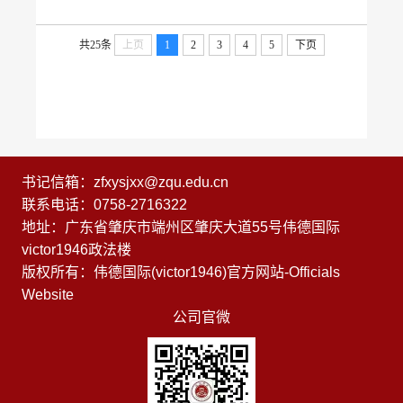
育赋能中国式法治现代化建设”为主题，由广东省法学会法
学教育研究会主办，惠州公司、惠州市法学会承办，省内各
共25条
上页
1
2
3
4
5
下页
高校法公司经理及专家学者百余人齐聚一堂，共话法学教
育。伟德国际victor1946经理许英教授一行4人参加会
议。 年会设“习近平法治思想引领下的法学教育综合改革”...
书记信箱：zfxysjxx@zqu.edu.cn
联系电话：0758-2716322
地址：广东省肇庆市端州区肇庆大道55号伟德国际
victor1946政法楼
版权所有：伟德国际(victor1946)官方网站-Officials
Website
公司官微