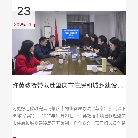
《Poland: A History》（中译本《波兰史》，郭大成译）。
23
《波兰史》系统梳理了波兰自中世纪建国至21世纪初的历史
脉络，重点关注波兰民族的文化认同、政治制度演变、贵族
民主制特点、宗教信仰以及地缘政治处境。读书会上，何燿
2025-11
光教授结合该书内容，...
许英教授带队赴肇庆市住房和城乡建设局开展《肇庆市物业管理办法（草案）》编制工作会商会
为更好地修改完善《肇庆市物业管理办法（草案）》（以下
简称“草案”），2025年11月21日，许英教授率项目组赴肇庆
市住房和城乡建设局召开编制工作会商会。项目组成员钟楚
怡、邝伟燕老师参会。市住建局党组成员、副局长及相关业