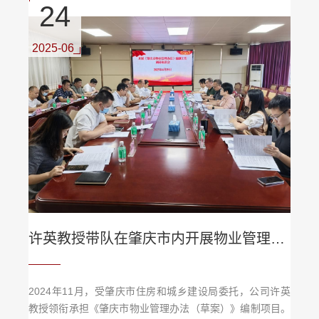
24
提升公司科研水平与社会影响力、推动团队建设的重要抓
手，全院教师要高度重视、科学谋划、勇于突破。随后，许
英对2026年度国家基金项目组织申报工作进行了系统部
2025-06
署。...
许英教授带队在肇庆市内开展物业管理立法项目调研
2024年11月，受肇庆市住房和城乡建设局委托，公司许英
教授领衔承担《肇庆市物业管理办法（草案）》编制项目。