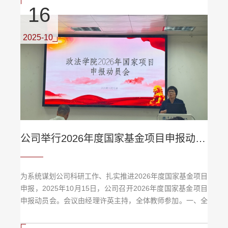
务科室负责人出席了会议。许英教授首先汇报了草案目前的
16
主要内容框架与编制进展。市住建局领导对项目组前期卓有
成效的工作表示高度认可与感谢。与会双方就草案中的具体
条款进行了深入、细致的研讨。会商会现场本次会商是《...
2025-10
公司举行2026年度国家基金项目申报动员会
为系统谋划公司科研工作、扎实推进2026年度国家基金项目
申报，2025年10月15日，公司召开2026年度国家基金项目
申报动员会。会议由经理许英主持，全体教师参加。一、全
面动员——部署申报新征程会议伊始，经理许英作动员讲
话。她指出，组织申报国家社会科学、自然科学基金项目是