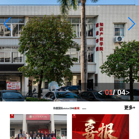
<
02
/ 04
>
伟德国际victor1946办公楼
更多+
伟德国际victor1946
新闻
/
NEWS
06
12
2026-03
2026-02