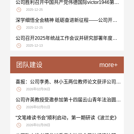
公司胜利召开中国共产党伟德国际victor1946第五次代表大会伟德国际victor1946代表选举大会
2025-12-25
深学细悟全会精神 砥砺奋进新征程——公司开展党的二十届四中全会精神专题宣讲活动
2025-12-25
公司召开2025年统战工作会议并研究部署年度统战工作
2025-12-13
团队建设
more+
喜报：公司李勇、林小玉两位教师论文获评公司统战理论研究优秀论文
2026年02月06日
公司许英教授受邀参加第十四届云山青年法治圆桌论坛并作主题发言
2026年02月01日
“文笔峰读书会”顺利启动，第一期研读《波兰史》
2026年01月09日