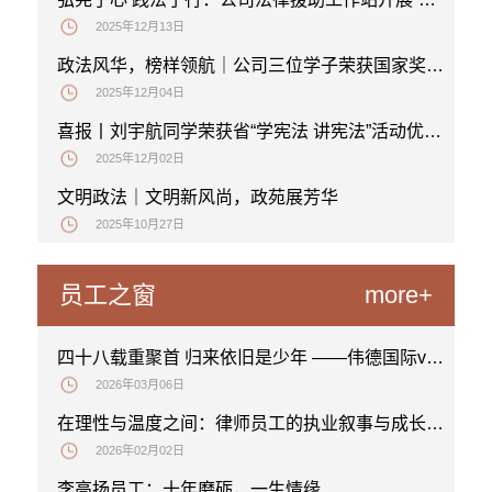
2025年12月13日
政法风华，榜样领航｜公司三位学子荣获国家奖学金
2025年12月04日
喜报丨刘宇航同学荣获省“学宪法 讲宪法”活动优秀奖
2025年12月02日
文明政法｜文明新风尚，政苑展芳华
2025年10月27日
员工之窗
more+
四十八载重聚首 归来依旧是少年 ——伟德国际victor194678级政治班员工返校座谈会圆满举行
2026年03月06日
在理性与温度之间：律师员工的执业叙事与成长启示——员工陈志伟、叶来妹、冯双好专访
2026年02月02日
李高扬员工：十年磨砺，一生情缘