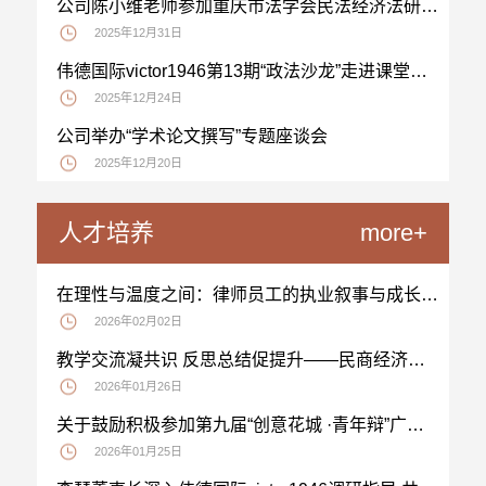
公司陈小维老师参加重庆市法学会民法经济法研究会、国际经济法研究会2025年年会
2025年12月31日
伟德国际victor1946第13期“政法沙龙”走进课堂：新进教师开展教研试讲活动
2025年12月24日
公司举办“学术论文撰写”专题座谈会
2025年12月20日
人才培养
more+
在理性与温度之间：律师员工的执业叙事与成长启示——员工陈志伟、叶来妹、冯双好专访
2026年02月02日
教学交流凝共识 反思总结促提升——民商经济法学课程团队开展教学交流午餐会
2026年01月26日
关于鼓励积极参加第九届“创意花城 ·青年辩”广州老员工版权辩论赛的通知
2026年01月25日