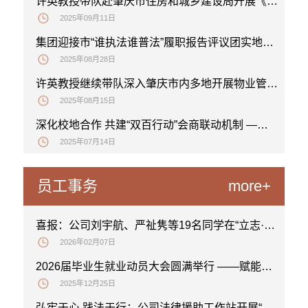
许英教授带队赴肇庆市住房和城乡建设局开展《肇庆市物业管理办法（草案）》立法调研座谈会
2025年09月11日
集团迎接市“谁执法谁普法”履职报告评议团实地调研
2025年08月28日
许英教授继续带队深入肇庆市内多地开展物业管理立法项目调研
2025年08月15日
深化校地合作 共建“双百行动”会商联动机制 ——伟德国际victor1946一行赴肇庆市法学会座谈交流
2025年07月14日
员工事务
more+
喜报：公司刘宇航、严祉隽等19名同学在“立志·修身·报国”校级赛中获奖
2026年02月07日
2026届毕业生就业动员大会圆满举行 ——赋能就业路，逐光向未来
2025年12月25日
弘宪于心 践法于行：公司法律援助工作站开展“宪法宣传日”主题活动