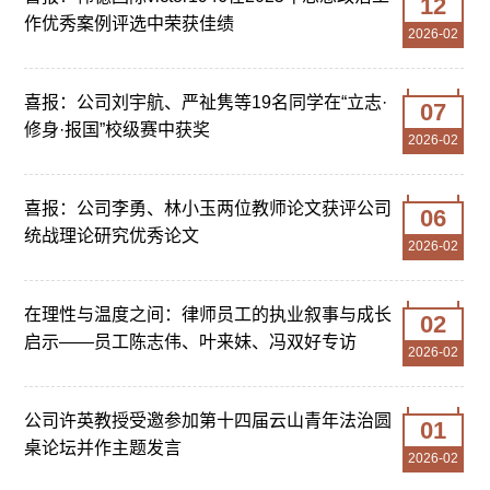
12
作优秀案例评选中荣获佳绩
2026-02
喜报：公司刘宇航、严祉隽等19名同学在“立志·
07
修身·报国”校级赛中获奖
2026-02
喜报：公司李勇、林小玉两位教师论文获评公司
06
统战理论研究优秀论文
2026-02
在理性与温度之间：律师员工的执业叙事与成长
02
启示——员工陈志伟、叶来妹、冯双好专访
2026-02
公司许英教授受邀参加第十四届云山青年法治圆
01
桌论坛并作主题发言
2026-02