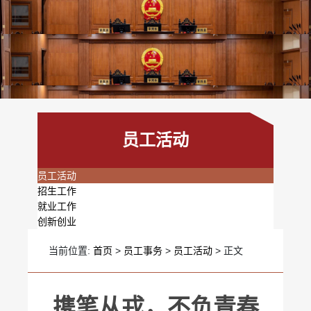
员工活动
员工活动
招生工作
就业工作
创新创业
当前位置:
首页
>
员工事务
>
员工活动
> 正文
携笔从戎，不负青春