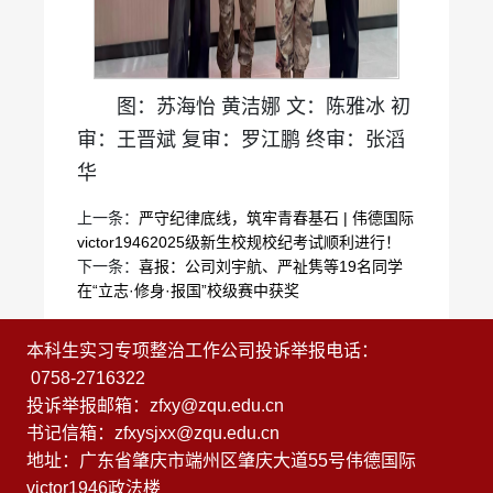
图：苏海怡 黄洁娜 文：陈雅冰 初
审：王晋斌 复审：罗江鹏 终审：张滔
华
上一条：
严守纪律底线，筑牢青春基石 | 伟德国际
victor19462025级新生校规校纪考试顺利进行！
下一条：
喜报：公司刘宇航、严祉隽等19名同学
在“立志·修身·报国”校级赛中获奖
本科生实习专项整治工作公司投诉举报电话：
0758-2716322
投诉举报邮箱：zfxy@zqu.edu.cn
书记信箱：zfxysjxx@zqu.edu.cn
地址：广东省肇庆市端州区肇庆大道55号伟德国际
victor1946政法楼